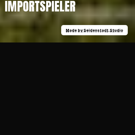
IMPORTSPIELER
Made by Seidenstadt.Studio
Made by Seidenstadt.Studio
News
Wir sagen Danke: Abschied unserer Importsp
29.09.2023
ALLGEMEIN
Time to say Goodbye heißt es für’s Erste - 
denn unsere vier großartigen Importspieler 
haben mit dem letzten Spieltag am 
vergangenen Sonntag auch vorerst ihr 
letztes Spiel in und für Krefeld gespielt!
Time to say Goodbye heißt es für’s Erste - denn unsere 
vier großartigen Importspieler haben mit dem letzten 