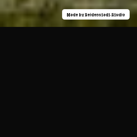
Made by Seidenstadt.Studio
Made by Seidenstadt.Studio
News
Weitere Verstärkung für den Luftangriff der
10.01.2021
ALLGEMEIN
Nachdem wir euch bereits in dieser Presaison im 
November 8 vielversprechende Neuzugänge für die 
Saison 2021 vorstellen durften gehts jetzt weiter.
Aymen Tlili
 spielt in der Saison 2021 für die Raben aus 
der Seidenstadt.
Der 19 jährige Passempfänger sammelte in den 
vergangen Jahren in verschiedenen NRW Teams 
Erfahrung. Zuletzt spielte der 1,98 m große und 100 kg 
schwere Athlet für die U19 der Langenfeld Longhorns. 