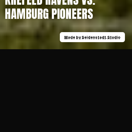
HAMBURG PIONEERS
Made by Seidenstadt.Studio
Made by Seidenstadt.Studio
News
Vorbericht: 20.06.2026 Krefeld Ravens vs. 
18.06.2026
SENIORS
Spitzenspiel in der Grotenburg: Am 
Samstag, den 20. Juni, empfangen die 
Krefeld Ravens ab 16 Uhr den amtierenden 
GFL2-Meister Hamburg Pioneers – und 
haben nach der höchsten Niederlage ihrer 
Vereinsgeschichte noch eine offene 