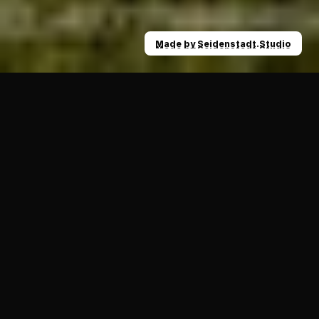
Made by Seidenstadt.Studio
Made by Seidenstadt.Studio
News
Starker Sponsor der Ravens: Wohnstätte Kr
03.06.2021
ALLGEMEIN
Wir möchten Euch unsere Sponsoren und 
Partner vorstellen, die uns auch in diesen 
außergewöhnlichen Zeiten den Rücken 
stärken. Heute: Wohnstätte Krefeld.
Weiter mit unserer Sponsoren- und Partnervorstellung:
Wohnstätte Krefeld Wohnungs-AG
 Sie wohnen. Wir kümmern uns.
Ob öffentlich gefördert oder freifinanziert – mit mehr als 