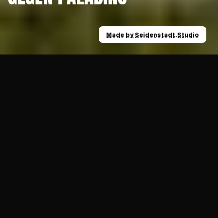
Made by Seidenstadt.Studio
Made by Seidenstadt.Studio
News
Ravens machen es: Seniors siegen 35:30 ge
12.08.2024
ALLGEMEIN
Die Krefeld Ravens haben es geschafft! Mit 
einem 35:30 (28:10)-Erfolg bei den Solingen 
Paladins haben sie ihre ungeschlagene Serie 
fortgesetzt und sind den Playoffs ganz nah. 
Dabei war es einmal mehr vor allem Akiva 
Wedge, der mit drei Touchdowns, einer Two-
Point-Conversion und einem geworfenen 
Touchdown Dreh- und Angelpunkt des 