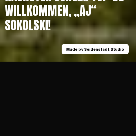
WILLKOMMEN, „AJ“ 
SOKOLSKI!
Made by Seidenstadt.Studio
Made by Seidenstadt.Studio
News
Nächster junger Top-DB: Willkommen, „AJ“ S
23.01.2023
ALLGEMEIN
In erfreulicher Regelmäßigkeit nehmen die 
Krefeld Ravens talentierte junge Spieler 
unter Vertrag. Dabei sind es gleich mehrere 
Jungs aus dem letztjährigen GFLJ-
Meisterteam der Düsseldorf Panther, die nun 