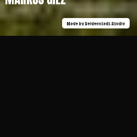
Made by Seidenstadt.Studio
Made by Seidenstadt.Studio
News
Unser Social- & Talent-Manager: Willkomme
10.04.2021
ALLGEMEIN
Die Neuausrichtung unseres Jugendprogramms schreitet 
weiter voran. Heute stellen wir Euch unseren neuen 
Social- & Talent-Manager vor - Markus "Gille" Gilz.
Der 50-jährige Krefelder übernimmt ab sofort diese 
wichtige Funktion bei den Krefeld Ravens. Dabei ist 
Markus für die Ravens keinesfalls ein Unbekannter; 
bereits seit zwei Jahren gehört er als Spielervater zum 
engagierten Umfeld der Ravens und kennt die Strukturen 