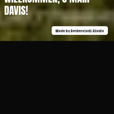
DAVIS!
Made by Seidenstadt.Studio
Made by Seidenstadt.Studio
News
Er verstärkt den Luftangriff: Willkommen, J’
08.11.2023
ALLGEMEIN
Ohne Frage wird die Offense der Ravens in 
der kommenden Saison vor noch mehr 
Herausforderungen gestellt als in der 
abgelaufenen Saison. In der vielleicht 
stärksten Regionalliga der letzten 
Jahrzehnte sind Kadertiefe wie individuell 