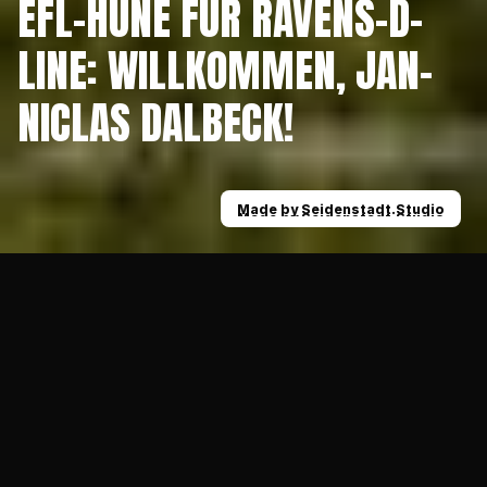
EFL-HÜNE FÜR RAVENS-D-
ZURÜCK
LINE: WILLKOMMEN, JAN-
NICLAS DALBECK!
Made by Seidenstadt.Studio
Made by Seidenstadt.Studio
News
EFL-Hüne für Ravens-D-Line: Willkommen, J
25.08.2022
ALLGEMEIN
Für die Krefeld Ravens geht es in den 
Endspurt der Saison und die 
Verantwortlichen rund um Kaderplaner Dino 
Volpe haben noch einmal komplett in den 