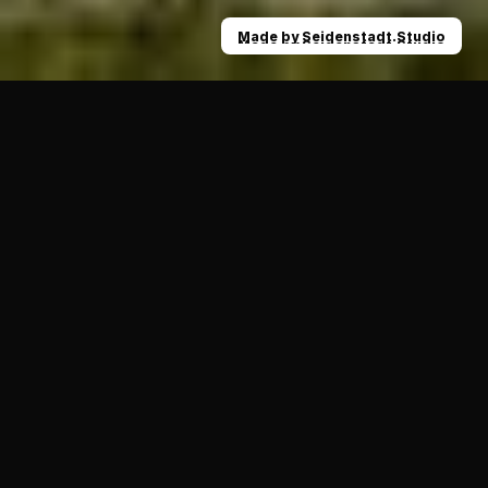
Made by Seidenstadt.Studio
Made by Seidenstadt.Studio
News
Der nächste, neue Wide Receiver: Willkomm
10.03.2021
ALLGEMEIN
Wie eine Saison 2021 aussehen soll und wann sie 
starten kann, ist noch immer offen. Doch die Krefeld 
Ravens stehen unter Einhaltung eines ausgereiften 
Hygienekonzepts wieder im Training – und das jetzt auch 
noch mit einem weiteren, neuen Spieler.
Richard Grünen
 ist die neuste Verpflichtung für das 
Herrenteam der Raben. Mit seinen 29 Jahren kann der 
Wide Receiver auf eine beeindruckende Karriere im 
American Football zurückblicken.