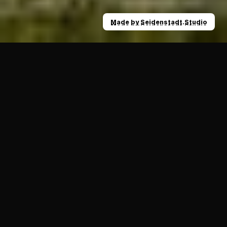
Made by Seidenstadt.Studio
Made by Seidenstadt.Studio
News
Defense-Hüne bleibt: Robin Gillmeister häl
19.08.2023
ALLGEMEIN
Als im Auswärtsspiel bei den Dortmund 
Giants zum Start der Rückrunde Robin 
Gillmeister endlich, nach fast einem Jahr 
Knieverletzung, sein Comeback für die 
Ravens gab, da war die Freude groß, denn 
der 30-Jährige mit den Gardemaßen 1,97 
Meter und 115 Kilogramm ist ein 
hervorragender D-Liner.
Als im Auswärtsspiel bei den Dortmund Giants zum Start 