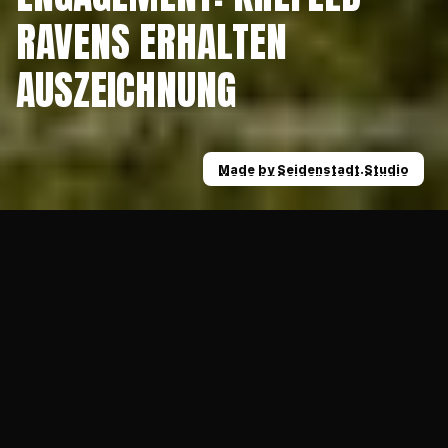
RAVENS ERHALTEN 
AUSZEICHNUNG
Made by Seidenstadt.Studio
Made by Seidenstadt.Studio
News
Besonderes sportgesellschaftliches Engag
19.04.2023
ALLGEMEIN
Zum ersten Mal in der Geschichte verlieh am 
gestrigen Abend der Sportausschuss der 
Stadt Krefeld - auf Basis eines Vorschlages 
der Sportverwaltung und des 