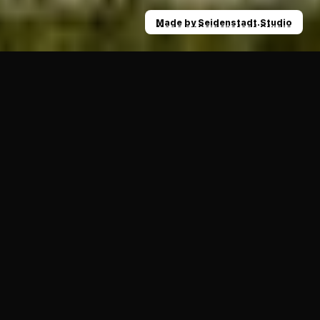
Made by Seidenstadt.Studio
Made by Seidenstadt.Studio
News
Angriffswaffe für die Krefeld Ravens: Wil
08.02.2021
ALLGEMEIN
Weiter geht es mit der Vorstellung unserer Neuzugänge 
für die Saison 2021. Die Krefeld Ravens freuen sich auf 
eine Angriffswaffe.
Mit dem 24-jährigen 
Alexander Baranowski
 wechselt 
ein echter Offense-Allrounder nach Krefeld.
Baranowksi bringt über neun Jahre Erfahrung mit an den 
Sprödental. Im Jugendprogramm der Uerdingen 
Tomahawks erlernte der junge Athlet das Fooballspielen, 
bevor es für ihn weiter zu den Düsseldorf Panther ging 