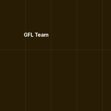
GFL Team
E
R
G
E
B
N
I
S