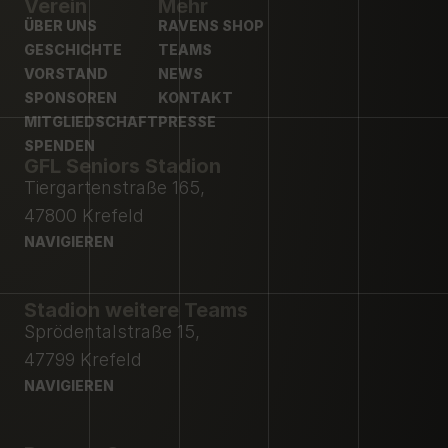
Verein
Mehr
ÜBER UNS
RAVENS SHOP
ÜBER UNS
GESCHICHTE
RAVENS SHOP
TEAMS
GESCHICHTE
VORSTAND
TEAMS
NEWS
VORSTAND
SPONSOREN
NEWS
KONTAKT
SPONSOREN
MITGLIEDSCHAFT
KONTAKT
PRESSE
MITGLIEDSCHAFT
SPENDEN
PRESSE
GFL Seniors Stadion
SPENDEN
Tiergartenstraße 165,
47800 Krefeld
NAVIGIEREN
NAVIGIEREN
Stadion weitere Teams
Sprödentalstraße 15,
47799 Krefeld
NAVIGIEREN
NAVIGIEREN