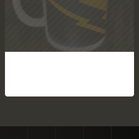
T
a
s
s
e
D
e
s
i
g
n
2
ZUM PRODUKT
VIEW PRODUCT