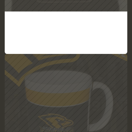
W
i
n
t
e
r
m
ü
t
z
e
R
a
v
e
n
s
K
o
p
f
G
O
L
D
ZUM PRODUKT
VIEW PRODUCT