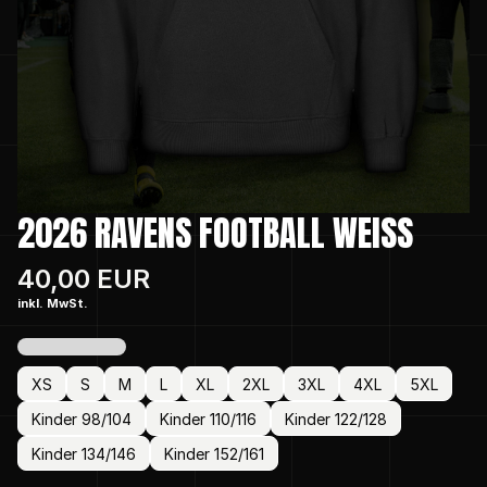
2026 RAVENS FOOTBALL WEISS
40,00 EUR
inkl. MwSt.
XS
S
M
L
XL
2XL
3XL
4XL
5XL
Kinder 98/104
Kinder 110/116
Kinder 122/128
Kinder 134/146
Kinder 152/161