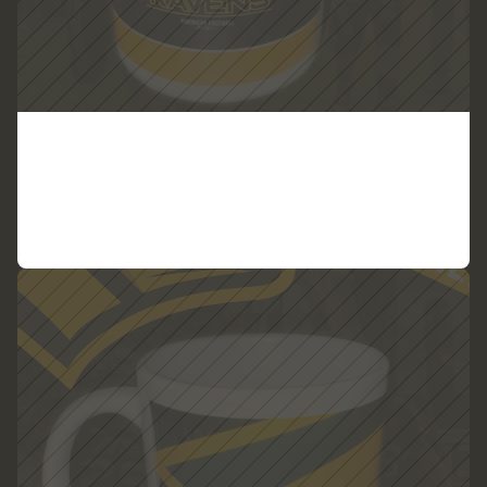
T
a
s
s
e
D
e
s
i
g
n
3
ZUM PRODUKT
VIEW PRODUCT