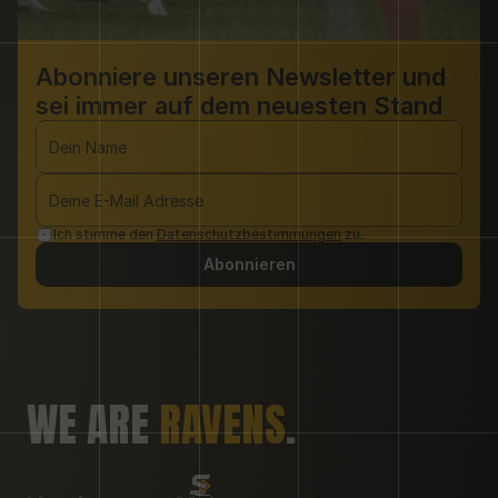
Abonniere unseren Newsletter und 
sei immer auf dem neuesten Stand 
Ich stimme den 
Datenschutzbestimmungen
 zu.
Abonnieren
WE ARE 
RAVENS
.