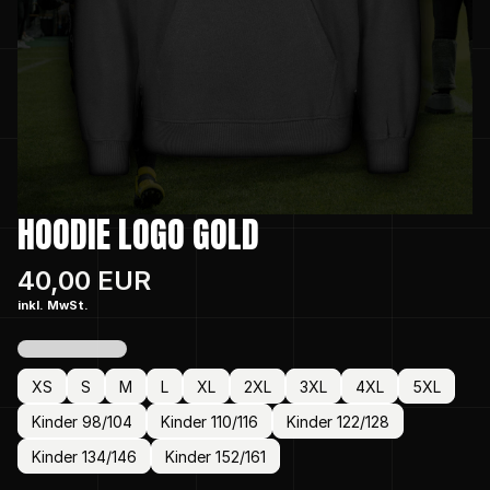
HOODIE LOGO GOLD
40,00 EUR
inkl. MwSt.
XS
S
M
L
XL
2XL
3XL
4XL
5XL
Kinder 98/104
Kinder 110/116
Kinder 122/128
Kinder 134/146
Kinder 152/161