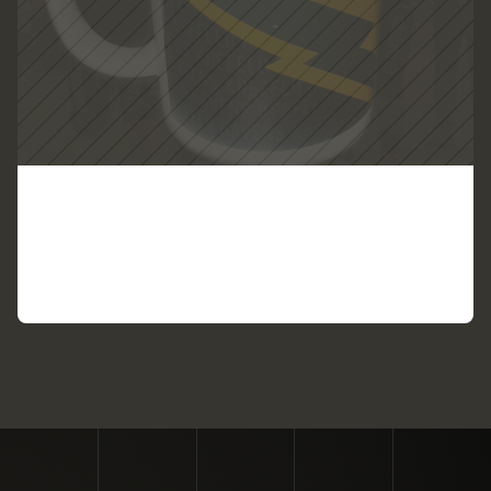
T
a
s
s
e
D
e
s
i
g
n
2
ZUM PRODUKT
VIEW PRODUCT