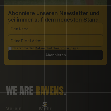
Abonniere unseren Newsletter und 
sei immer auf dem neuesten Stand 
Ich stimme den 
Datenschutzbestimmungen
 zu.
Abonnieren
WE ARE 
RAVENS
.
Verein
Mehr