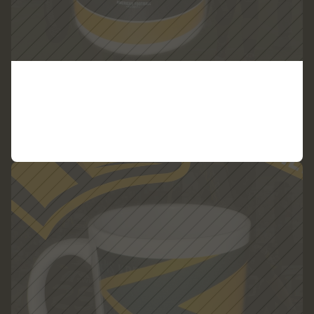
T
a
s
s
e
D
e
s
i
g
n
3
ZUM PRODUKT
VIEW PRODUCT