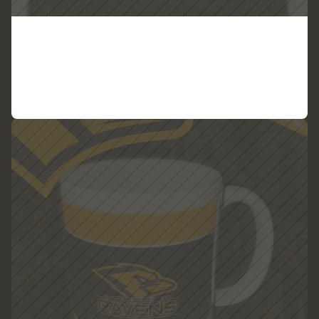
W
i
n
t
e
r
m
ü
t
z
e
R
a
v
e
n
s
K
o
p
f
G
O
L
D
ZUM PRODUKT
VIEW PRODUCT