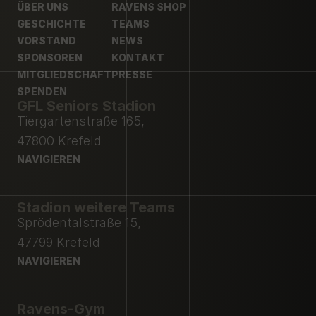
ÜBER UNS
RAVENS SHOP
ÜBER UNS
GESCHICHTE
RAVENS SHOP
TEAMS
GESCHICHTE
VORSTAND
TEAMS
NEWS
VORSTAND
SPONSOREN
NEWS
KONTAKT
SPONSOREN
MITGLIEDSCHAFT
KONTAKT
PRESSE
MITGLIEDSCHAFT
SPENDEN
PRESSE
GFL Seniors Stadion
SPENDEN
Tiergartenstraße 165,
47800 Krefeld
NAVIGIEREN
NAVIGIEREN
Stadion weitere Teams
Sprödentalstraße 15,
47799 Krefeld
NAVIGIEREN
NAVIGIEREN
Ravens-Gym