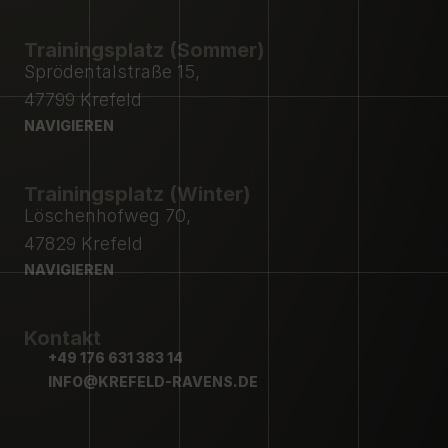
NAVIGIEREN
Trainingsplatz (Sommer)
Sprödentalstraße 15,
47799 Krefeld
NAVIGIEREN
NAVIGIEREN
Trainingsplatz (Winter)
Löschenhofweg 70,
47829 Krefeld
NAVIGIEREN
NAVIGIEREN
Kontakt
+49 176 631 383 14
+49 176 631 383 14
INFO@KREFELD-RAVENS.DE
INFO@KREFELD-RAVENS.DE