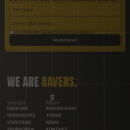
Ich stimme den 
Datenschutzbestimmungen
 zu.
Abonnieren
WE ARE 
RAVENS
.
Verein
Mehr
ÜBER UNS
RAVENS SHOP
ÜBER UNS
GESCHICHTE
RAVENS SHOP
TEAMS
GESCHICHTE
VORSTAND
TEAMS
NEWS
VORSTAND
SPONSOREN
NEWS
KONTAKT