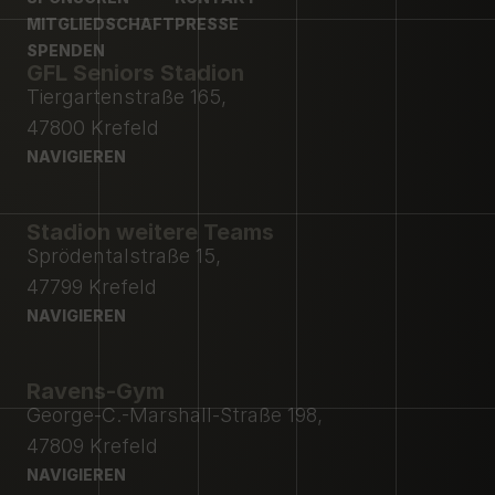
SPONSOREN
MITGLIEDSCHAFT
KONTAKT
PRESSE
MITGLIEDSCHAFT
SPENDEN
PRESSE
GFL Seniors Stadion
SPENDEN
Tiergartenstraße 165,
47800 Krefeld
NAVIGIEREN
NAVIGIEREN
Stadion weitere Teams
Sprödentalstraße 15,
47799 Krefeld
NAVIGIEREN
NAVIGIEREN
Ravens-Gym
George-C.-Marshall-Straße 198,
47809 Krefeld
NAVIGIEREN