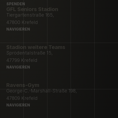
MITGLIEDSCHAFT
SPENDEN
PRESSE
GFL Seniors Stadion
SPENDEN
Tiergartenstraße 165,
47800 Krefeld
NAVIGIEREN
NAVIGIEREN
Stadion weitere Teams
Sprödentalstraße 15,
47799 Krefeld
NAVIGIEREN
NAVIGIEREN
Ravens-Gym
George-C.-Marshall-Straße 198,
47809 Krefeld
NAVIGIEREN
NAVIGIEREN