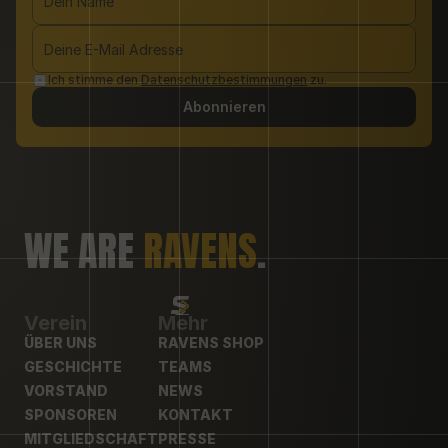
Ich stimme den 
Datenschutzbestimmungen
 zu.
Abonnieren
WE ARE 
RAVENS
.
Verein
Mehr
ÜBER UNS
RAVENS SHOP
ÜBER UNS
GESCHICHTE
RAVENS SHOP
TEAMS
GESCHICHTE
VORSTAND
TEAMS
NEWS
VORSTAND
SPONSOREN
NEWS
KONTAKT
SPONSOREN
MITGLIEDSCHAFT
KONTAKT
PRESSE