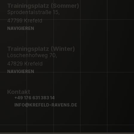
Trainingsplatz (Sommer)
Sprödentalstraße 15,
47799 Krefeld
NAVIGIEREN
NAVIGIEREN
Trainingsplatz (Winter)
Löschenhofweg 70,
47829 Krefeld
NAVIGIEREN
NAVIGIEREN
Kontakt
+49 176 631 383 14
+49 176 631 383 14
INFO@KREFELD-RAVENS.DE
INFO@KREFELD-RAVENS.DE