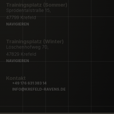
Trainingsplatz (Sommer)
Sprödentalstraße 15,
47799 Krefeld
NAVIGIEREN
NAVIGIEREN
Trainingsplatz (Winter)
Löschenhofweg 70,
47829 Krefeld
NAVIGIEREN
NAVIGIEREN
Kontakt
+49 176 631 383 14
+49 176 631 383 14
INFO@KREFELD-RAVENS.DE
INFO@KREFELD-RAVENS.DE