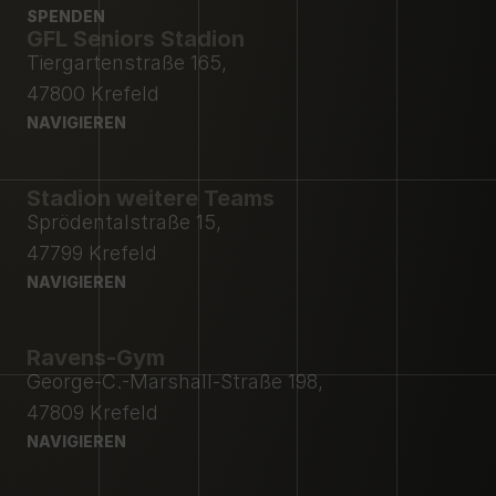
MITGLIEDSCHAFT
SPENDEN
PRESSE
GFL Seniors Stadion
SPENDEN
Tiergartenstraße 165,
47800 Krefeld
NAVIGIEREN
NAVIGIEREN
Stadion weitere Teams
Sprödentalstraße 15,
47799 Krefeld
NAVIGIEREN
NAVIGIEREN
Ravens-Gym
George-C.-Marshall-Straße 198,
47809 Krefeld
NAVIGIEREN
NAVIGIEREN