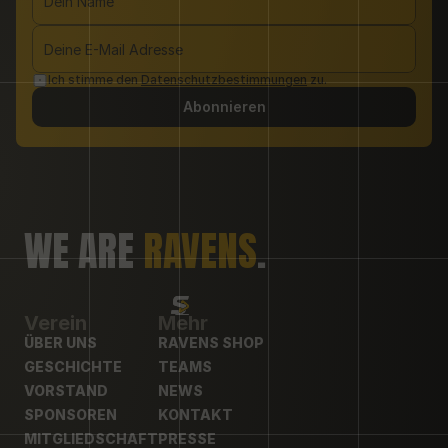
Ich stimme den 
Datenschutzbestimmungen
 zu.
Abonnieren
WE ARE 
RAVENS
.
Verein
Mehr
ÜBER UNS
RAVENS SHOP
ÜBER UNS
GESCHICHTE
RAVENS SHOP
TEAMS
GESCHICHTE
VORSTAND
TEAMS
NEWS
VORSTAND
SPONSOREN
NEWS
KONTAKT
SPONSOREN
MITGLIEDSCHAFT
KONTAKT
PRESSE