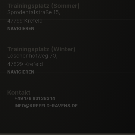
Trainingsplatz (Sommer)
Sprödentalstraße 15,
47799 Krefeld
NAVIGIEREN
NAVIGIEREN
Trainingsplatz (Winter)
Löschenhofweg 70,
47829 Krefeld
NAVIGIEREN
NAVIGIEREN
Kontakt
+49 176 631 383 14
+49 176 631 383 14
INFO@KREFELD-RAVENS.DE
INFO@KREFELD-RAVENS.DE