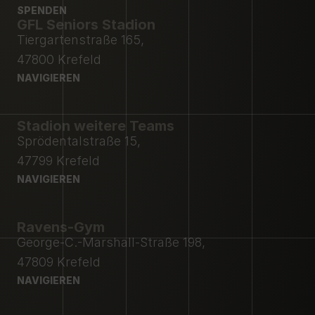
MITGLIEDSCHAFT
SPENDEN
PRESSE
GFL Seniors Stadion
SPENDEN
Tiergartenstraße 165,
47800 Krefeld
NAVIGIEREN
NAVIGIEREN
Stadion weitere Teams
Sprödentalstraße 15,
47799 Krefeld
NAVIGIEREN
NAVIGIEREN
Ravens-Gym
George-C.-Marshall-Straße 198,
47809 Krefeld
NAVIGIEREN
NAVIGIEREN