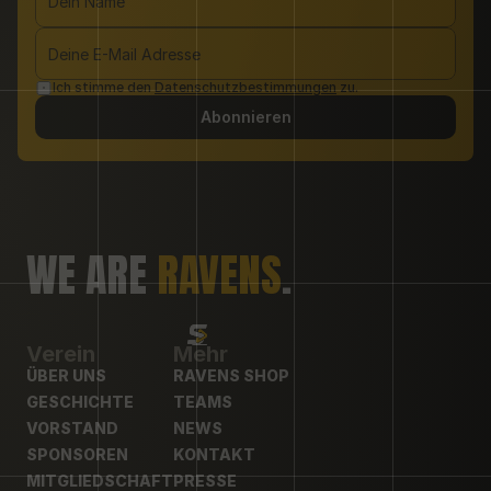
Ich stimme den 
Datenschutzbestimmungen
 zu.
Abonnieren
WE ARE 
RAVENS
.
Verein
Mehr
ÜBER UNS
RAVENS SHOP
ÜBER UNS
GESCHICHTE
RAVENS SHOP
TEAMS
GESCHICHTE
VORSTAND
TEAMS
NEWS
VORSTAND
SPONSOREN
NEWS
KONTAKT
SPONSOREN
MITGLIEDSCHAFT
KONTAKT
PRESSE