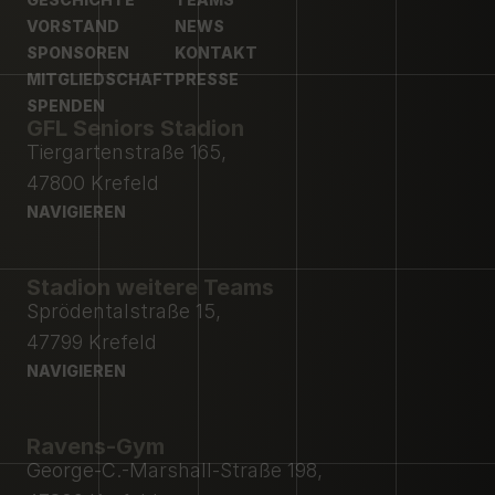
GESCHICHTE
VORSTAND
TEAMS
NEWS
VORSTAND
SPONSOREN
NEWS
KONTAKT
SPONSOREN
MITGLIEDSCHAFT
KONTAKT
PRESSE
MITGLIEDSCHAFT
SPENDEN
PRESSE
GFL Seniors Stadion
SPENDEN
Tiergartenstraße 165,
47800 Krefeld
NAVIGIEREN
NAVIGIEREN
Stadion weitere Teams
Sprödentalstraße 15,
47799 Krefeld
NAVIGIEREN
NAVIGIEREN
Ravens-Gym
George-C.-Marshall-Straße 198,