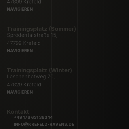
47809 Krefeld
NAVIGIEREN
NAVIGIEREN
Trainingsplatz (Sommer)
Sprödentalstraße 15,
47799 Krefeld
NAVIGIEREN
NAVIGIEREN
Trainingsplatz (Winter)
Löschenhofweg 70,
47829 Krefeld
NAVIGIEREN
NAVIGIEREN
Kontakt
+49 176 631 383 14
+49 176 631 383 14
INFO@KREFELD-RAVENS.DE