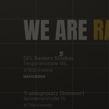
WE ARE 
R
GFL Seniors Stadion
Tiergartenstraße 165,
47800 Krefeld
NAVIGIEREN
NAVIGIEREN
Trainingsplatz (Sommer)
Sprödentalstraße 15,
47799 Krefeld