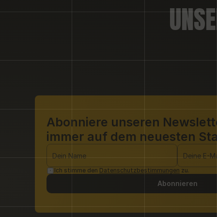
UNSE
Abonniere unseren Newslette
immer auf dem neuesten St
Ich stimme den 
Datenschutzbestimmungen
 zu.
Abonnieren