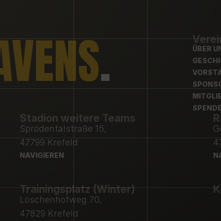
AVENS
.
Verei
ÜBER U
ÜBER U
GESCH
GESCH
VORST
VORST
SPONS
SPONS
MITGLI
MITGLI
SPEND
Stadion weitere Teams
R
SPEND
Sprödentalstraße 15,
G
47799 Krefeld
4
NAVIGIEREN
N
NAVIGIEREN
N
Trainingsplatz (Winter)
K
Löschenhofweg 70,
47829 Krefeld