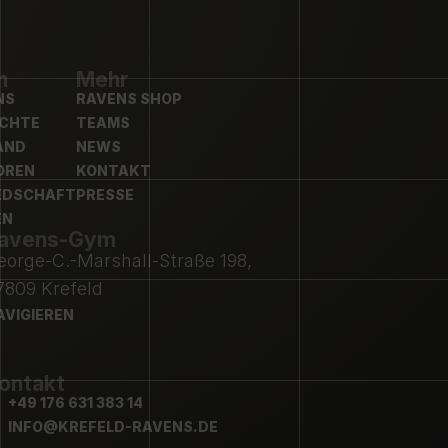
n
Mehr
NS
RAVENS SHOP
NS
ICHTE
RAVENS SHOP
TEAMS
ICHTE
AND
TEAMS
NEWS
AND
OREN
NEWS
KONTAKT
OREN
EDSCHAFT
KONTAKT
PRESSE
EDSCHAFT
EN
PRESSE
avens-Gym
EN
eorge-C.-Marshall-Straße 198,
7809 Krefeld
AVIGIEREN
AVIGIEREN
ontakt
+49 176 631 383 14
+49 176 631 383 14
INFO@KREFELD-RAVENS.DE