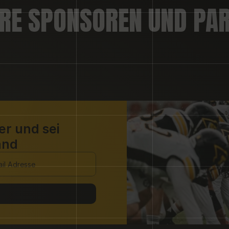
RE SPONSOREN UND PA
r und sei 
and 