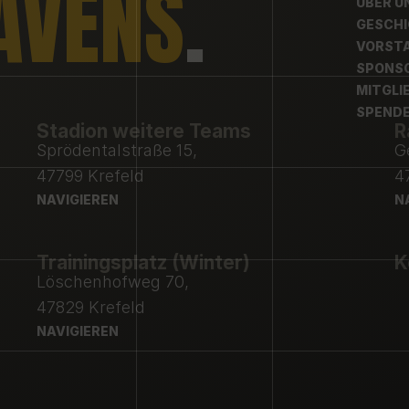
AVENS
.
ÜBER U
ÜBER U
GESCH
GESCH
VORST
VORST
SPONS
SPONS
MITGLI
MITGLI
SPEND
Stadion weitere Teams
R
SPEND
Sprödentalstraße 15,
G
47799 Krefeld
4
NAVIGIEREN
N
NAVIGIEREN
N
Trainingsplatz (Winter)
K
Löschenhofweg 70,
47829 Krefeld
NAVIGIEREN
NAVIGIEREN