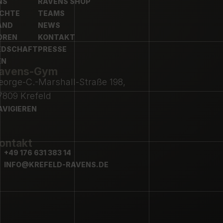
NS
RAVENS SHOP
NS
ICHTE
RAVENS SHOP
TEAMS
ICHTE
AND
TEAMS
NEWS
AND
OREN
NEWS
KONTAKT
OREN
EDSCHAFT
KONTAKT
PRESSE
EDSCHAFT
EN
PRESSE
avens-Gym
EN
eorge-C.-Marshall-Straße 198,
7809 Krefeld
AVIGIEREN
AVIGIEREN
ontakt
+49 176 631 383 14
+49 176 631 383 14
INFO@KREFELD-RAVENS.DE
INFO@KREFELD-RAVENS.DE