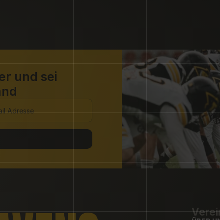
r und sei 
and 
Verei