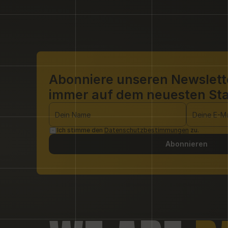
Abonniere unseren Newslette
immer auf dem neuesten St
Ich stimme den 
Datenschutzbestimmungen
 zu.
Abonnieren