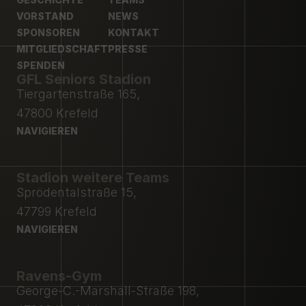
GESCHICHTE
VORSTAND
TEAMS
NEWS
VORSTAND
SPONSOREN
NEWS
KONTAKT
SPONSOREN
MITGLIEDSCHAFT
KONTAKT
PRESSE
MITGLIEDSCHAFT
SPENDEN
PRESSE
GFL Seniors Stadion
SPENDEN
Tiergartenstraße 165,
47800 Krefeld
NAVIGIEREN
NAVIGIEREN
Stadion weitere Teams
Sprödentalstraße 15,
47799 Krefeld
NAVIGIEREN
NAVIGIEREN
Ravens-Gym
George-C.-Marshall-Straße 198,