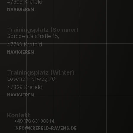
47809 Krefeld
NAVIGIEREN
NAVIGIEREN
Trainingsplatz (Sommer)
Sprödentalstraße 15,
47799 Krefeld
NAVIGIEREN
NAVIGIEREN
Trainingsplatz (Winter)
Löschenhofweg 70,
47829 Krefeld
NAVIGIEREN
NAVIGIEREN
Kontakt
+49 176 631 383 14
+49 176 631 383 14
INFO@KREFELD-RAVENS.DE