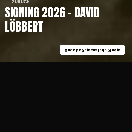
ZURÜCK
SIGNING 2026 - DAVID 
ZURÜCK
LÖBBERT
Made by Seidenstadt.Studio
Made by Seidenstadt.Studio
News
Signing 2026 - David Löbbert
01.02.2026
SENIORS
Wir haben David Löbbert unter Vertrag 
genommen. Der Linebacker wird unsere Unit 
weiter verstärken und zusätzliche Tiefe 
sowie Athletik ins Herz der Defense bringen. 